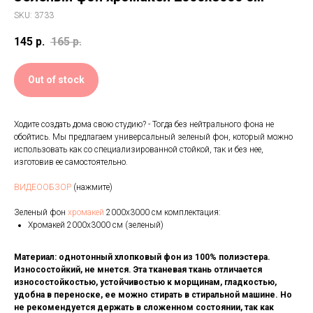
SKU:
3733
145
р.
165
р.
Out of stock
Ходите создать дома свою студию? - Тогда без нейтрального фона не
обойтись. Мы предлагаем универсальный зеленый фон, который можно
использовать как со специализированной стойкой, так и без нее,
изготовив ее самостоятельно.
ВИДЕООБЗОР
(нажмите)
Зеленый фон
хромакей
2000x3000 см комплектация:
Хромакей 2000x3000 см (зеленый)
Материал: однотонный хлопковый фон из 100% полиэстера.
Износостойкий, не мнется. Эта тканевая ткань отличается
износостойкостью, устойчивостью к морщинам, гладкостью,
удобна в переноске, ее можно стирать в стиральной машине.
Но
не рекомендуется держать в сложенном состоянии, так как