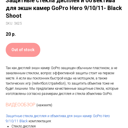
Защитные стекла дисплея и объектива
для экшн камер GoPro Hero 9/10/11- Black
Shoot
SKU:
3625
20
р.
Out of stock
Так как дисплей экшн камер GoPro защищен обычным пластиком, а не
закаленным стеклом, вопрос эффективной защиты стоит на первом
месте. А если вы поклонник быстрой езды на мотоцикле, а также
тактических игр (пейнтбол/страйкбол), то защитить объектив тоже не
будет лишним. Мы предлагаем качественные защитные стекла, которые
изготовлены согласно размерам дисплея и стекла объектива GoPro.
ВИДЕООБЗОР
(нажмите)
Защитные стекла дисплея и объектива для экшн камер GoPro Hero
9/10/11 Black
комплектация:
Стекло дисплея