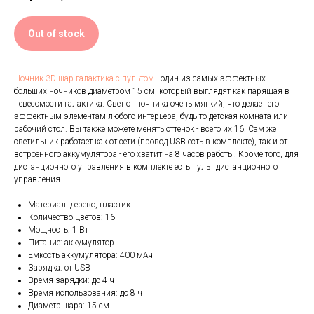
Out of stock
Ночник 3D шар галактика с пультом
- один из самых эффектных
больших ночников диаметром 15 см, который выглядят как парящая в
невесомости галактика. Свет от ночника очень мягкий, что делает его
эффектным элементам любого интерьера, будь то детская комната или
рабочий стол. Вы также можете менять оттенок - всего их 16. Сам же
светильник работает как от сети (провод USB есть в комплекте), так и от
встроенного аккумулятора - его хватит на 8 часов работы. Кроме того, для
дистанционного управления в комплекте есть пульт дистанционного
управления.
Материал: дерево, пластик
Количество цветов: 16
Мощность: 1 Вт
Питание: аккумулятор
Емкость аккумулятора: 400 мАч
Зарядка: от USB
Время зарядки: до 4 ч
Время использования: до 8 ч
Диаметр шара: 15 см