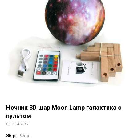
Ночник 3D шар Moon Lamp галактика с
пультом
SKU:
143295
85
р.
95
р.