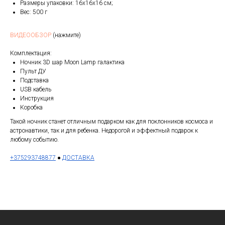
Размеры упаковки: 16х16х16 см;
Вес: 500 г
ВИДЕООБЗОР
(нажмите)
Комплектация:
Ночник 3D шар Moon Lamp галактика
Пульт ДУ
Подставка
USB кабель
Инструкция
Коробка
Такой ночник станет отличным подарком как для поклонников космоса и
астронавтики, так и для ребенка. Недорогой и эффектный подарок к
любому событию.
+375293748877
●
ДОСТАВКА