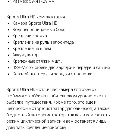
Размер: 59×41×29 мм
Sports Ultra HD комплектация:
Камера Sports Ultra HD
Водонепроницаемый бокс
Крепление-рамка
Крепление на руль велосипеда
Крепление на шлем
Аккумулятор
Крепежные стяжки 4 шт .
USB-Micro кабель для зарядки и передачи данных
Сетевой адаптер для зарядки от розетки
Sports Ultra HD - отличная камера для съемок
любимого хобби на любительском уровне: охота,
рыбалка, путешествия. Кроме того, это еще и
недорогой моторегистратор для байкеров, а также
бюджетный авторегистратор, так как в камере есть
режим циклической записи и вам останется лишь
докупить крепление-присоску.