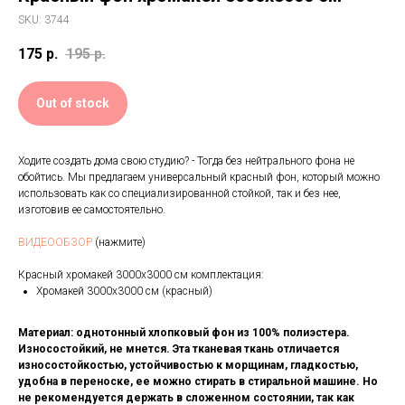
SKU:
3744
175
р.
195
р.
Out of stock
Ходите создать дома свою студию? - Тогда без нейтрального фона не
обойтись. Мы предлагаем универсальный красный фон, который можно
использовать как со специализированной стойкой, так и без нее,
изготовив ее самостоятельно.
ВИДЕООБЗОР
(нажмите)
Красный хромакей 3000x3000 см комплектация:
Хромакей 3000x3000 см (красный)
Материал: однотонный хлопковый фон из 100% полиэстера.
Износостойкий, не мнется. Эта тканевая ткань отличается
износостойкостью, устойчивостью к морщинам, гладкостью,
удобна в переноске, ее можно стирать в стиральной машине.
Но
не рекомендуется держать в сложенном состоянии, так как