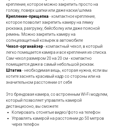
крепление, которое можно закрепить просто на
голову, поверх шапки или даже каски/шлема
Крепление-прищепка
- компактное крепление,
которое позволит закрепить камеру на лямку
рюкзака, разгрузку, бейсболку или даже поясной
ремень. Можно закрепить камеру на
солнцезащитный козырек в автомобиле
Чехол-органайзер
- компактный чехол, в который
легко помещается камера и все крепления из списка.
Сам чехол размером 20 на 20 см - компактно
помещается даже в самый небольшой рюкзак.
Штатив
- необходимая вещь, которая нужна, если вы
хотите заснять красивый кадр со стороны или на
значительном расстоянии от себя
Это брендовая камера, со встроенным WI-Fi модулем,
который позволяет управлять камерой
дистанциооно, вы сможете:
Копировать отснятые видео/фото на телефон
Управлять камерой на расстоянии до 50 метров
через телефон