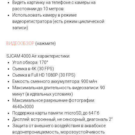
Видеть картинку на телефоне с камеры на
расстоянии до 10 метров
Использовать камеру в режиме
видеорегистратора (есть режим циклической
записи)
ВИДЕООБЗОР
(нажмите)
SJCAM 4000 Air характеристики:
Угол обзора: 170°
Съемка в 4K (30 FPS)
Съемка в Full HD 1080P (30 FPS)
Емкость сменного аккумулятора: 900 мАч
Максимальная длительность видеозаписи: 90
минут (в идеальных условиях)
Максимальное разрешение фотографии:
4640×3000
Поддержка карты памяти: microSD, до 64 Гб
Дисплей: встроенный, не сенсорный, диагональ 2"
Защита от внешнего воздействия в аквабоксе:
водонепроницаемость, морозоустойчивость