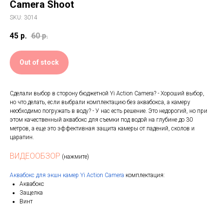
Camera Shoot
SKU:
3014
45
р.
60
р.
Out of stock
Сделали выбор в сторону бюджетной Yi Action Camera? - Хороший выбор,
но что делать, если выбрали комплектацию без аквабокса, а камеру
необходимо погружать в воду? - У нас есть решение. Это недорогий, но при
этом качественный аквабокс для съемки под водой на глубине до 30
метров, а еще это эффективная защита камеры от падений, сколов и
царапин.
ВИДЕООБЗОР
(нажмите)
Аквабокс для экшн камер Yi Action Camera
комплектация:
Аквабокс
Защелка
Винт