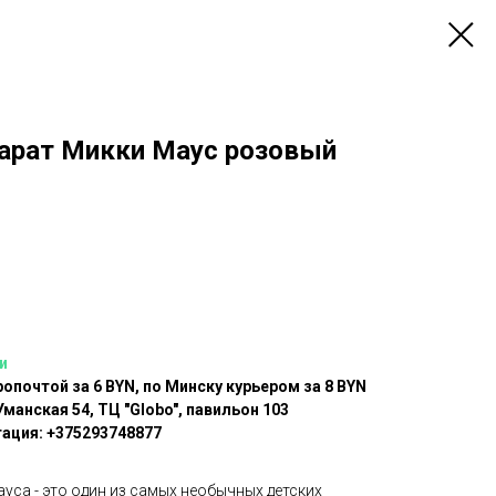
арат Микки Маус розовый
и
опочтой за 6 BYN, по Минску курьером за 8 BYN
Уманская 54, ТЦ "Globo", павильон 103
тация:
+375293748877
уса - это один из самых необычных детских