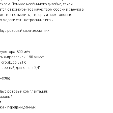
ехлом. Помимо необычного дизайна, такой
тся от конкурентов качеством сборки и съемки в
 стоит отметить, что среди всех топовых
то модели есть встроенные игры.
аус розовый характеристики:
мулятора: 800 мАч
ь видеозаписи: 190 минут
croSD, до 32 Гб
нсорный, диагональ 2,4"
чехла)
Маус розовый комплектация:
розовый
и
ки и передачи данных