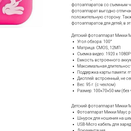
фотоаппаратов со съемным ч
фотоаппарат выгодно отличае
положительную сторону. Также
фотоаппаратов для детей, в э
Детский фотоаппарат Микки М
Угол обзора: 100°
Матрица: CMOS, 12МП
Съемка видео: 1920 х 1080P
Емкость встроенного акку
Максимальная длительност
Поддержка карты памяти: mi
Дисплей: встроенный, не се
Вес: 95 г. (с чехлом)
Размер: 100×70×50 мм (без 
Детский фотоаппарат Микки 
Фотоаппарат Микки Маус 
Шнурок для ношения на ше
USB-Micro кабель для заряд
Документация